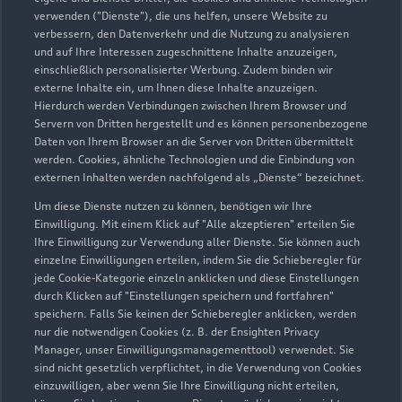
verwenden ("Dienste"), die uns helfen, unsere Website zu
Hermann Hache GmbH &
verbessern, den Datenverkehr und die Nutzung zu analysieren
und auf Ihre Interessen zugeschnittene Inhalte anzuzeigen,
Co. KG Blomberg
einschließlich personalisierter Werbung. Zudem binden wir
externe Inhalte ein, um Ihnen diese Inhalte anzuzeigen.
Servicepartner
e-tron
Hierdurch werden Verbindungen zwischen Ihrem Browser und
Servern von Dritten hergestellt und es können personenbezogene
Daten von Ihrem Browser an die Server von Dritten übermittelt
werden. Cookies, ähnliche Technologien und die Einbindung von
externen Inhalten werden nachfolgend als „Dienste“ bezeichnet.
Um diese Dienste nutzen zu können, benötigen wir Ihre
Einwilligung. Mit einem Klick auf "Alle akzeptieren" erteilen Sie
Ihre Einwilligung zur Verwendung aller Dienste. Sie können auch
einzelne Einwilligungen erteilen, indem Sie die Schieberegler für
jede Cookie-Kategorie einzeln anklicken und diese Einstellungen
durch Klicken auf "Einstellungen speichern und fortfahren"
speichern. Falls Sie keinen der Schieberegler anklicken, werden
nur die notwendigen Cookies (z. B. der Ensighten Privacy
Manager, unser Einwilligungsmanagementtool) verwendet. Sie
sind nicht gesetzlich verpflichtet, in die Verwendung von Cookies
Auf den Kreuzen 12 - 14
einzuwilligen, aber wenn Sie Ihre Einwilligung nicht erteilen,
32825 Blomberg