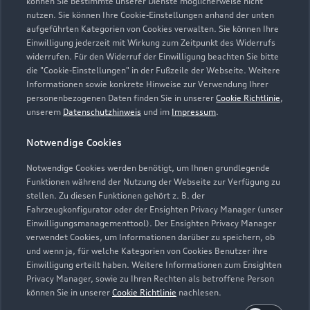
können Sie bestimmte unserer Dienste möglicherweise nicht
nutzen. Sie können Ihre Cookie-Einstellungen anhand der unten
aufgeführten Kategorien von Cookies verwalten. Sie können Ihre
05235 96100
Einwilligung jederzeit mit Wirkung zum Zeitpunkt des Widerrufs
widerrufen. Für den Widerruf der Einwilligung beachten Sie bitte
info@autohaus-hache.de
die "Cookie-Einstellungen" in der Fußzeile der Webseite. Weitere
Informationen sowie konkrete Hinweise zur Verwendung Ihrer
personenbezogenen Daten finden Sie in unserer
Cookie Richtlinie
,
Kontaktdaten herunterladen
unserem
Datenschutzhinweis
und im
Impressum
.
Notwendige Cookies
Öffnungszeiten
Notwendige Cookies werden benötigt, um Ihnen grundlegende
Funktionen während der Nutzung der Webseite zur Verfügung zu
stellen. Zu diesen Funktionen gehört z. B. der
Fahrzeugkonfigurator oder der Ensighten Privacy Manager (unser
Verkauf
Einwilligungsmanagementtool). Der Ensighten Privacy Manager
Geschlossen
,
öffnet am
Samstag 09:00
verwendet Cookies, um Informationen darüber zu speichern, ob
und wenn ja, für welche Kategorien von Cookies Benutzer ihre
Einwilligung erteilt haben. Weitere Informationen zum Ensighten
Service
Privacy Manager, sowie zu Ihren Rechten als betroffene Person
Geöffnet bis
12:00
können Sie in unserer
Cookie Richtlinie
nachlesen.