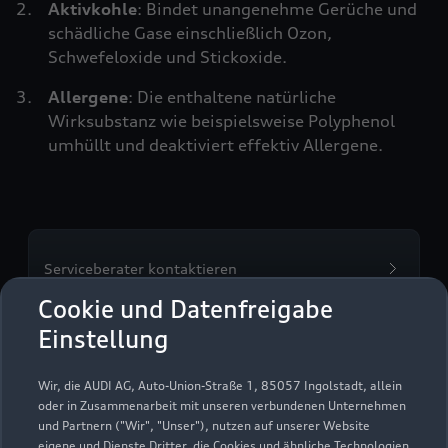
Aktivkohle
: Bindet unangenehme Gerüche und
schädliche Gase einschließlich Ozon,
Schwefeloxide und Stickoxide.
Allergene
: Die enthaltene natürliche
Wirksubstanz wie beispielsweise Polyphenol
umhüllt und deaktiviert effektiv Allergene.
Serviceberater kontaktieren
Cookie und Datenfreigabe
Einstellung
Servicetermin vereinbaren
Wir, die AUDI AG, Auto-Union-Straße 1, 85057 Ingolstadt, allein
oder in Zusammenarbeit mit unseren verbundenen Unternehmen
und Partnern ("Wir", "Unser"), nutzen auf unserer Website
eigene und Dienste Dritter, die Cookies und ähnliche Technologien